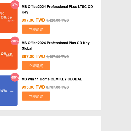
-37%
MS Office2024 Professional PLus LTSC CD
Key
897.00
TWD
1,420.00
TWD
立即購買
-38%
MS Office2024 Professional Plus CD Key
Global
897.00
TWD
1,457.00
TWD
立即購買
-89%
MS Win 11 Home OEM KEY GLOBAL
995.00
TWD
8,787.00
TWD
立即購買