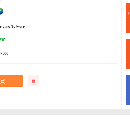
現貨
1-500
買