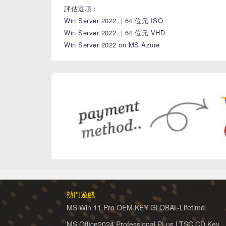
評估選項：
Win Server 2022 | 64 位元 ISO
Win Server 2022 | 64 位元 VHD
Win Server 2022 on MS Azure
熱門遊戲
MS Win 11 Pro OEM KEY GLOBAL-Lifetime
MS Office2024 Professional PLus LTSC CD Key