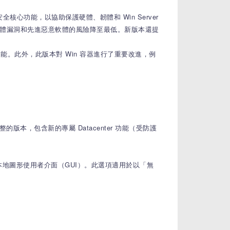
全核心功能，以協助保護硬體、韌體和 Win Server
術，將韌體漏洞和先進惡意軟體的風險降至最低。新版本還提
許多新功能。此外，此版本對 Win 容器進行了重要改進，例
最完整的版本，包含新的專屬 Datacenter 功能（受防護
包含本地圖形使用者介面（GUI）。此選項適用於以「無