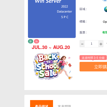
區域 :
標籤 :
股票 :
有
新
熱
JUL.30 ~ AUG.20
送達時間 3-5 分鐘
立即購
產品描述
常見問題