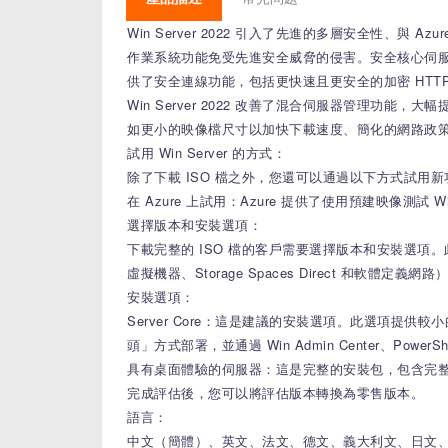
Win Server 2022 引入了先進的多層安全性、
作業系統功能免受先進安全威脅的侵害。安全核心伺服器基於
供了安全連線功能，包括更快速且更安全的加密 HTTPS
Win Server 2022 改善了混合伺服器管理功能，
如更小的映像檔尺寸以加快下載速度、簡化的網路政策實
試用 Win Server 的方式：
除了下載 ISO 檔之外，您還可以通過以下方式試用新
在 Azure 上試用：Azure 提供了使用預建映像測試 Win
選擇版本和安裝選項：
下載完整的 ISO 檔的客戶需要選擇版本和安裝選項。此 ISO 
虛擬機器、Storage Spaces Direct 和軟體
安裝選項：
Server Core：這是建議的安裝選項。此選項提供
頭」方式部署，並通過 Win Admin Center、Pow
具有桌面體驗的伺服器：這是完整的安裝包，包含完整
完成評估後，您可以將評估版本轉換為零售版本。
語言：
中文（簡體）、英文、法文、德文、義大利文、日文