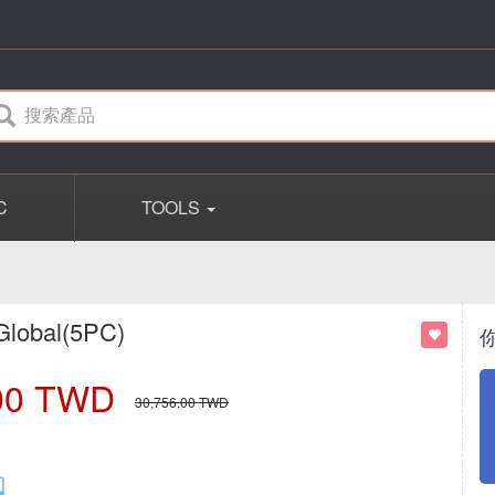
C
TOOLS
Global(5PC)
00
TWD
30,756.00
TWD