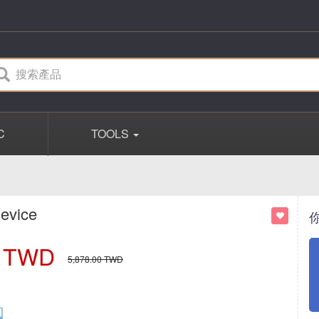
C
TOOLS
Device
TWD
5,878.00
TWD