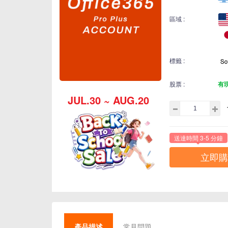
區域 :
標籤 :
股票 :
有
JUL.30 ~ AUG.20
送達時間 3-5 分鐘
立即購
產品描述
常見問題