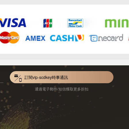
訂閱vip-scdkey時事通訊
VoiceWave Pro Monthly Subscription CD Key Global
通過電子郵件/短信獲取更多折扣
Mac 1-Year CD Key Global
ard for Mac 1-Month CD Key Global