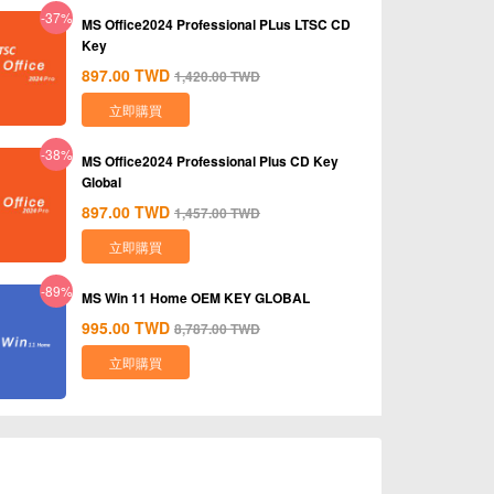
-37%
MS Office2024 Professional PLus LTSC CD
Key
897.00
TWD
1,420.00
TWD
立即購買
-38%
MS Office2024 Professional Plus CD Key
Global
897.00
TWD
1,457.00
TWD
立即購買
-89%
MS Win 11 Home OEM KEY GLOBAL
995.00
TWD
8,787.00
TWD
立即購買