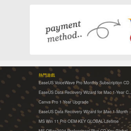
熱門遊戲
EaseUS 
EaseUS Data Recovery Wizard for 
Canva Pro 1 Year Upgrade
EaseUS Data Recovery Wiz
MS Win 11 Pro OEM KEY GLOBAL-Lifetime
MS Office2024 Professional Plus CD Key Global