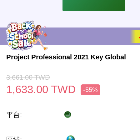
Project Professional 2021 Key Global
3,661.00
TWD
1,633.00
TWD
-55%
平台:
區域: