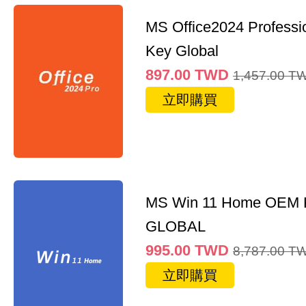
MS Office2024 Professi
Key Global
897.00
TWD
1,457.00
T
立即購買
MS Win 11 Home OEM
GLOBAL
995.00
TWD
8,787.00
T
立即購買