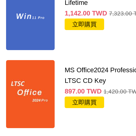
Lifetime
1,142.00
TWD
7,323.00
立即購買
MS Office2024 Professi
LTSC CD Key
897.00
TWD
1,420.00
T
立即購買